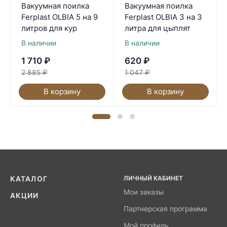
Вакуумная поилка
Вакуумная поилка
Ferplast OLBIA 5 на 9
Ferplast OLBIA 3 на 3
литров для кур
литра для цыплят
В наличии
В наличии
1 710
₽
620
₽
2 885
₽
1 047
₽
В корзину
В корзину
ЛИЧНЫЙ КАБИНЕТ
КАТАЛОГ
Мои заказы
АКЦИИ
Партнерская программа
Мой профиль