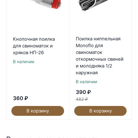
Поилка ниппельная
Кнопочная поилка
Monoflo для
для свиноматок и
свиноматок
хряков НП-26
откормочных свиней
В наличии
и молодняка 1/2
наружная
В наличии
390
₽
360
₽
482
₽
В корзину
В корзину