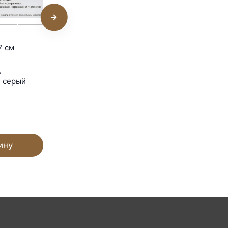
Поддон 89х24х6 см
7 см
пластиковый из
полипропилена,
,
универсальный, серый
, серый
Под заказ
1 448
₽
ину
В корзину