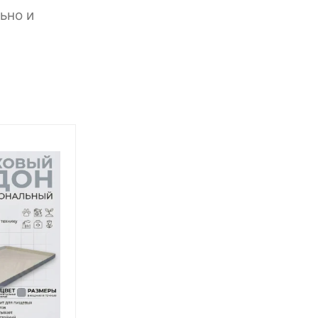
ьно и