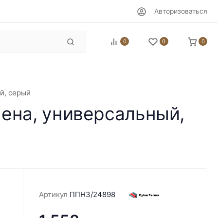
Авторизоваться
0
0
0
й, серый
ена, универсальный,
Артикул
ППН3/24898