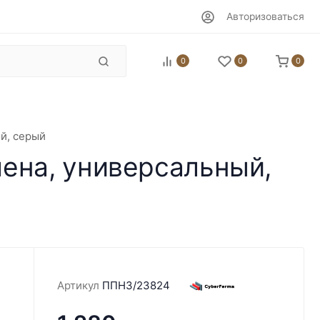
Авторизоваться
0
0
0
й, серый
ена, универсальный,
Артикул
ППН3/23824