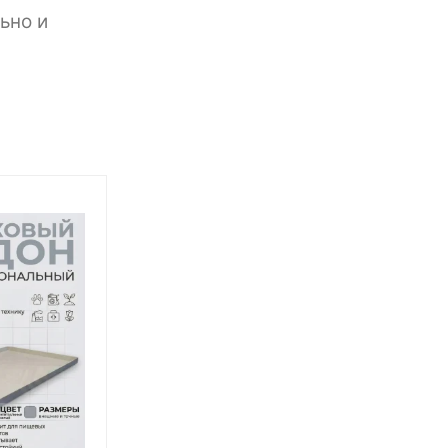
ьно и