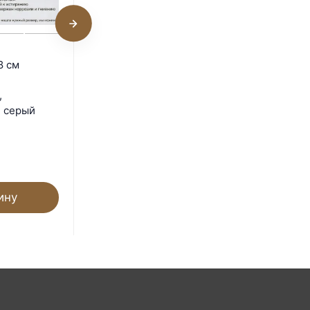
Поддон 82х23х7 см
8 см
пластиковый из
полипропилена,
,
универсальный, серый
, серый
Под заказ
1 430
₽
ину
В корзину