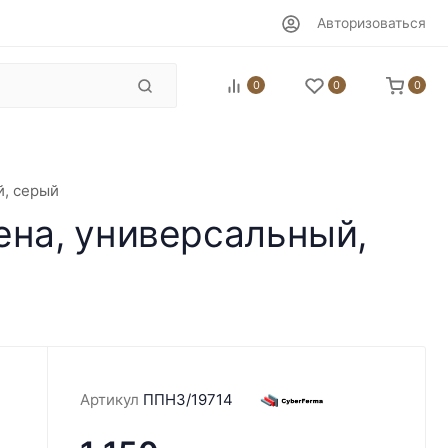
Авторизоваться
0
0
0
й, серый
ена, универсальный,
Артикул
ППН3/19714