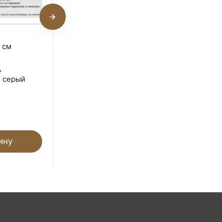
Поддон 71х19х7 см
 см
пластиковый из
полипропилена,
,
универсальный, серый
, серый
Под заказ
1 284
₽
ину
В корзину