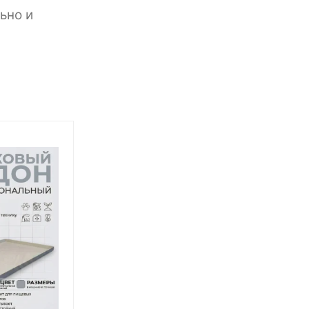
ьно и