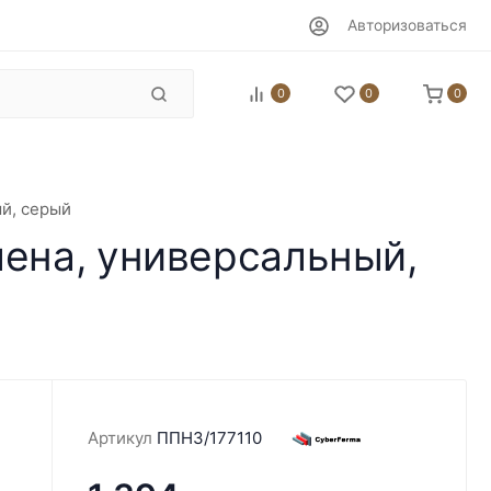
Авторизоваться
0
0
0
й, серый
лена, универсальный,
Артикул
ППН3/177110