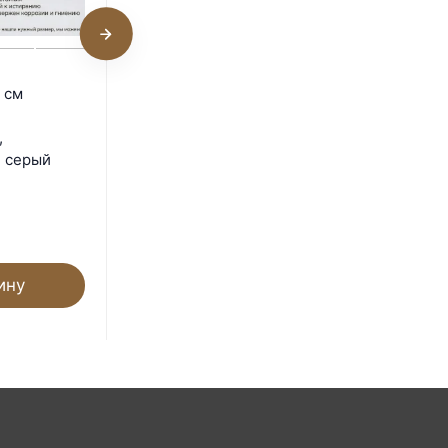
Поддон 71х17х6 см
 см
пластиковый из
полипропилена,
,
универсальный, серый
, серый
Под заказ
1 204
₽
ину
В корзину