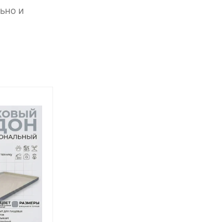
ьно и