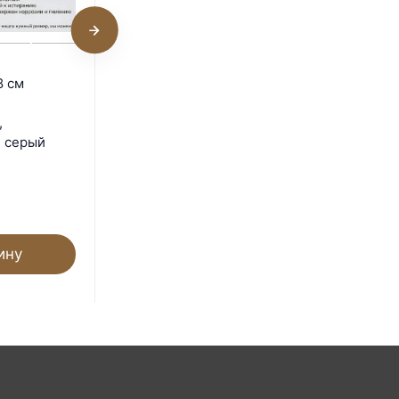
Поддон 67х25х7 см
8 см
пластиковый из
полипропилена,
,
универсальный, серый
, серый
Под заказ
1 354
₽
ину
В корзину