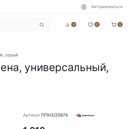
Авторизоваться
0
0
0
й, серый
ена, универсальный,
Артикул
ППН3/25674