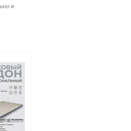
ьно и