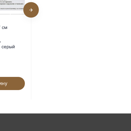
Поддон 25х17х6 см
 см
пластиковый из
полипропилена,
,
универсальный, серый
, серый
Под заказ
942
₽
ину
В корзину