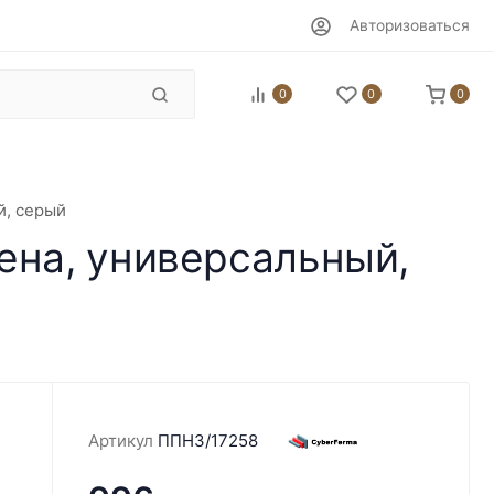
Авторизоваться
0
0
0
й, серый
ена, универсальный,
Артикул
ППН3/17258