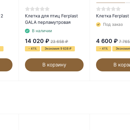
 2
Клетка для птиц Ferplast
Клетка Ferplas
GALA перламутровая
Под заказ
В наличии
14 020
₽
4 600
₽
23 658
₽
7 765
- 41%
Экономия 9 638
₽
- 41%
Экономия
В корзину
В корз