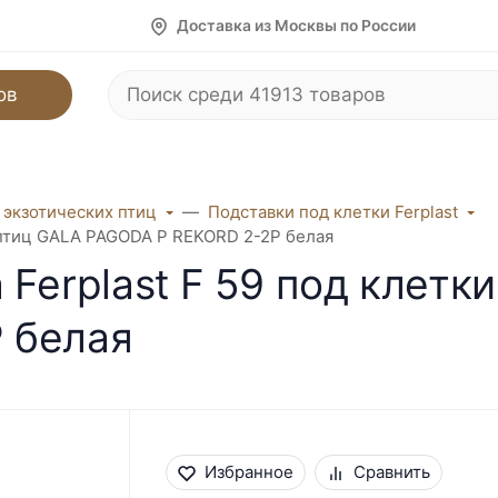
Доставка из Москвы по России
ов
 экзотических птиц
Подставки под клетки Ferplast
я птиц GALA PAGODA P REKORD 2-2P белая
Ferplast F 59 под клетк
 белая
Избранное
Сравнить