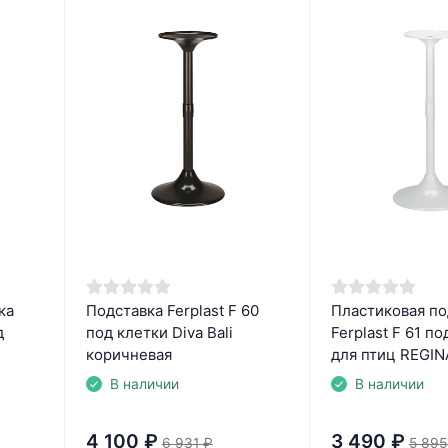
ка
Подставка Ferplast F 60
Пластиковая по
д
под клетки Diva Bali
Ferplast F 61 по
коричневая
для птиц REGIN
В наличии
В наличии
4 100
₽
3 490
₽
6 931
₽
5 895