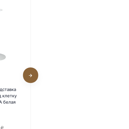
Пластиковая подставка
дставка
Ferplast F 61 под клетку
д клетку
для птиц REGINA чёрная
A белая
В наличии
3 490
₽
₽
5 895
₽