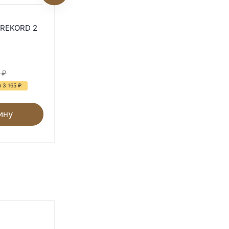
Клетка Ferplast PAGODA
t REKORD 2
белая
Под заказ
9 100
₽
₽
15 353
₽
 3 165
₽
- 41%
Экономия 6 253
₽
ину
В корзину