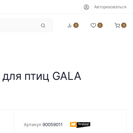
Авторизоваться
0
0
0
и для птиц GALA
Артикул
90059011