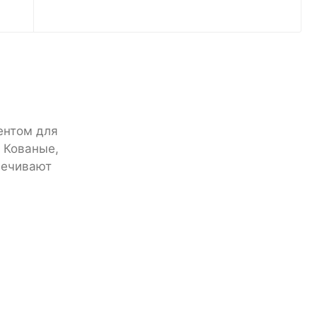
ентом для
 Кованые,
печивают