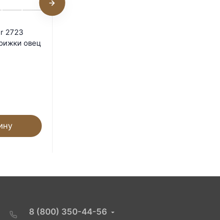
Ножницы Berger 2722
r 2723
двойные для стрижки овец
трижки овец
и самшита
Под заказ
6 130
₽
ину
В корзину
8 (800) 350-44-56