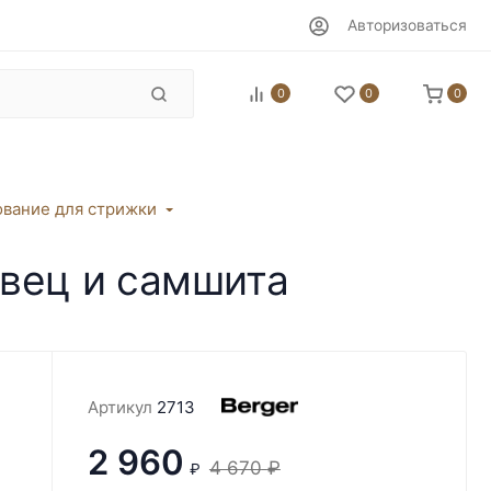
Авторизоваться
0
0
0
вание для стрижки
вец и самшита
Артикул
2713
2 960
4 670
₽
₽