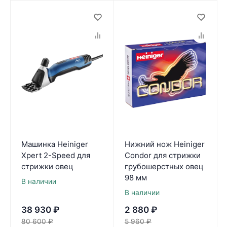
Машинка Heiniger
Нижний нож Heiniger
Xpert 2-Speed для
Condor для стрижки
стрижки овец
грубошерстных овец
98 мм
В наличии
В наличии
38 930
₽
2 880
₽
80 600
₽
5 960
₽