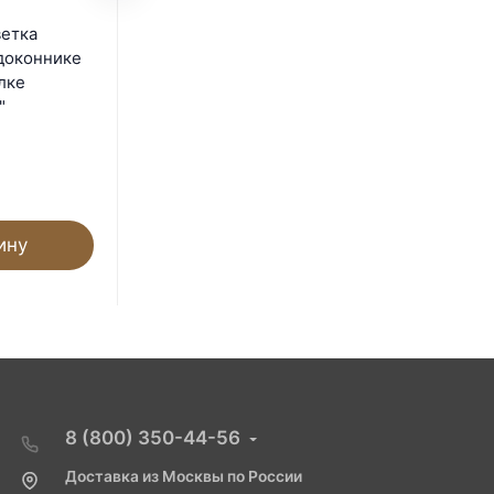
Комплект Quantum line 90
ветка
см
доконнике
лке
В наличии
"
3 055
₽
ину
В корзину
8 (800) 350-44-56
Доставка из Москвы по России