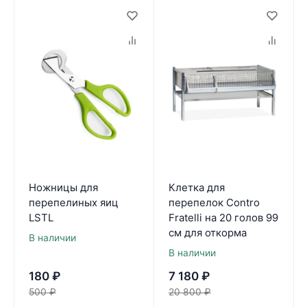
Ножницы для
Клетка для
перепелиных яиц
перепелок Contro
LSTL
Fratelli на 20 голов 99
см для откорма
В наличии
В наличии
180
₽
7 180
₽
500
₽
20 800
₽