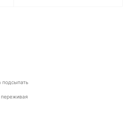
а подсыпать
е переживая