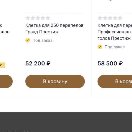
к
Клетка для 250 перепелов
Клетка для пер
голов
Гранд Престиж
Профессионал+
голов Престиж
Под заказ
Под заказ
52 200
₽
58 500
₽
₽
В корзину
В корз