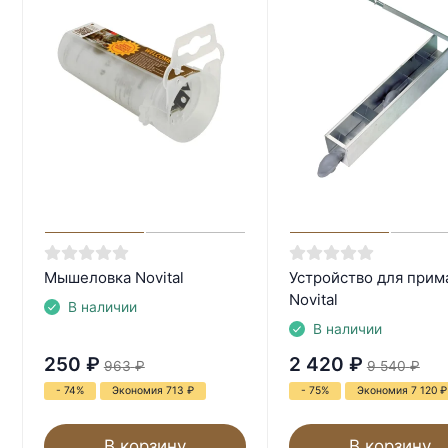
Мышеловка Novital
Устройство для прим
Novital
В наличии
В наличии
250
₽
2 420
₽
963
₽
9 540
₽
- 74%
Экономия 713
₽
- 75%
Экономия 7 120
₽
В корзину
В корзину