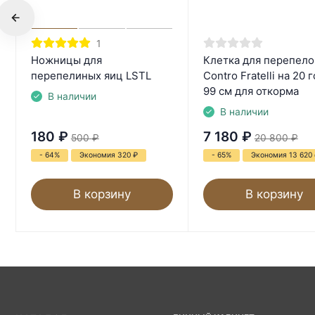
1
Ножницы для
Клетка для перепело
перепелиных яиц LSTL
Contro Fratelli на 20 
99 см для откорма
В наличии
В наличии
180
₽
7 180
₽
500
₽
20 800
₽
- 64%
Экономия 320
₽
- 65%
Экономия 13 620
В корзину
В корзину