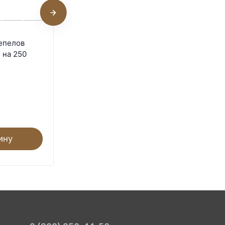
Клетка для 200 перепелов
епелов
Профессионал+ Престиж
 на 250
на колесах
Под заказ
54 900
₽
ину
В корзину