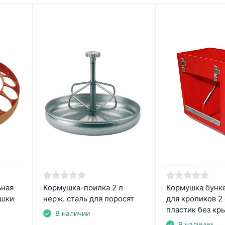
ьная
Кормушка-поилка 2 л
Кормушка бунке
ушки
нерж. cталь для поросят
для кроликов 2
пластик без кр
В наличии
В наличии