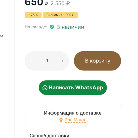
650
2 550
₽
₽
- 75 %
Экономия
1 900
₽
В наличии
На складе:
мм
В корзину
Написать WhatsApp
Информация о доставке
Эль-Монте
Способ доставки