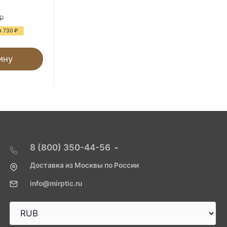
730
₽
₽
2 870
₽
я 730
₽
- 75%
Экономия 2 140
₽
ину
В корзину
8 (800) 350-44-56
Доставка из Москвы по России
info@mirptic.ru