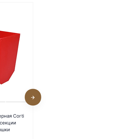
Держатель металлический
рная Corti
для бункерной кормушки
 секции
Gaun арт. 11100
ышки
В наличии