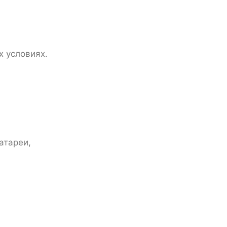
х условиях.
атареи,