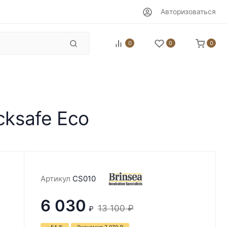
Авторизоваться
0
0
0
cksafe Eco
Артикул
CS010
6 030
13 100
₽
₽