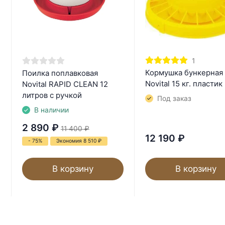
1
Кормушка бункерная
Поилка поплавковая
Novital 15 кг. пластик
Novital RAPID CLEAN 12
литров с ручкой
Под заказ
В наличии
2 890
₽
11 400
₽
12 190
₽
- 75%
Экономия 8 510
₽
В корзину
В корзину