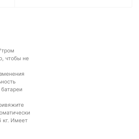
Утром
о, чтобы не
изменения
ьность
 батареи
привяжите
томатически
 кг. Имеет