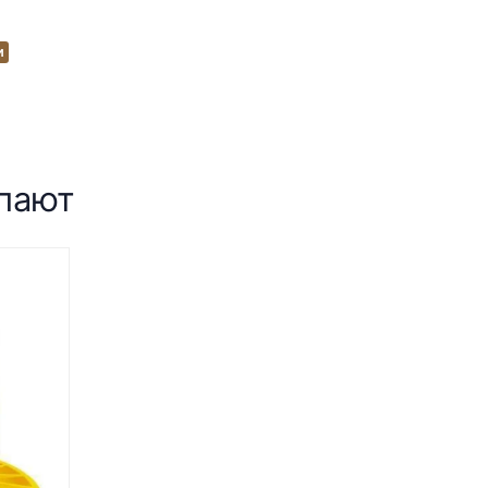
и
упают