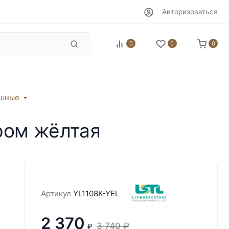
Авторизоваться
0
0
0
ушные
ром жёлтая
Артикул
YL1108K-YEL
2 370
3 740
₽
₽