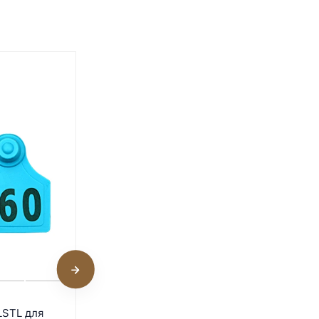
Бирка двойная LSTL для
LSTL для