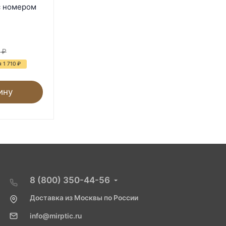
КРС 40*50 мм с номером
с номером
100 шт. оранжевая
В наличии
2 970
₽
₽
4 680
₽
 1 710
₽
- 37%
Экономия 1 710
₽
ину
В корзину
8 (800) 350-44-56
Доставка из Москвы по России
info@mirptic.ru