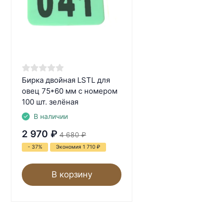
Бирка двойная LSTL для
овец 75*60 мм с номером
100 шт. зелёная
В наличии
2 970
₽
4 680
₽
- 37%
Экономия 1 710
₽
В корзину